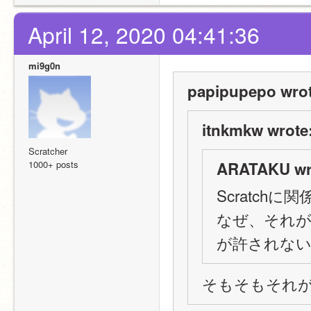
April 12, 2020 04:41:36
mi9g0n
papipupepo wrot
itnkmkw wrote
Scratcher
1000+ posts
ARATAKU wr
Scratch
なぜ、それ
が許されな
そもそもそれ