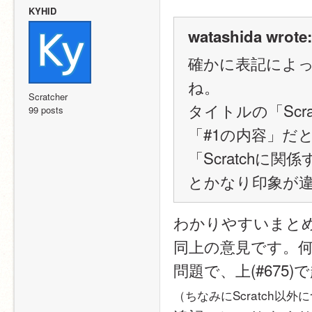
KYHID
watashida wrote:
確かに表記によ
ね。
Scratcher
タイトルの「Scra
99 posts
「#1の内容」だとA,
「Scratchに関
とかなり印象が
わかりやすいまと
同上の意見です。
問題で、上(#67
（ちなみにScratch以外