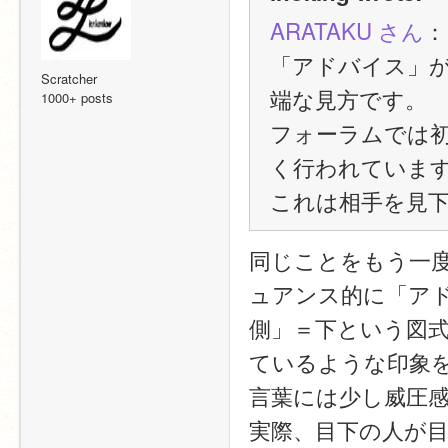
ARATAKU さん
：
「アドバイス」
Scratcher
端な見方です。
1000+ posts
フォーラムでは
く行われていま
これは相手を見
同じことをもう一
ュアンス的に「ア
側」＝下という図
ているような印象
言葉には少し威圧
実際、目下の人が