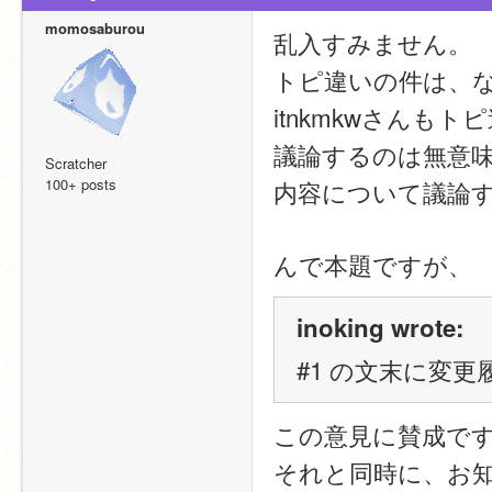
momosaburou
乱入すみません。
トピ違いの件は、
itnkmkwさん
議論するのは無意
Scratcher
100+ posts
内容について議論
んで本題ですが、
inoking wrote:
#1 の文末に変
この意見に賛成で
それと同時に、お