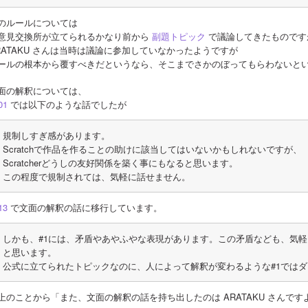
のルールについては
意見交換所が立てられるかなり前から 
副題トピック
 で議論してきたもので
RATAKU さんは当時は議論に参加していなかったようですが
ールの根本から覆すべきだというなら、そこまでさかのぼってもらわないと
面の解釈については、
01
 では以下のような話でしたが
規制しすぎ感があります。
Scratchで作品を作ることの助けに該当してはいないかもしれないですが、
Scratcherどうしの友好関係を築く事にもなると思います。
この程度で規制されては、気軽に話せません。
13
 で文面の解釈の話に移行しています。
しかも、#1には、矛盾やあやふやな表現があります。この矛盾なども、気
と思います。
公式に立てられたトピックなのに、人によって解釈が変わるような#1では
上のことから「また、文面の解釈の話を持ち出したのは ARATAKU さんで