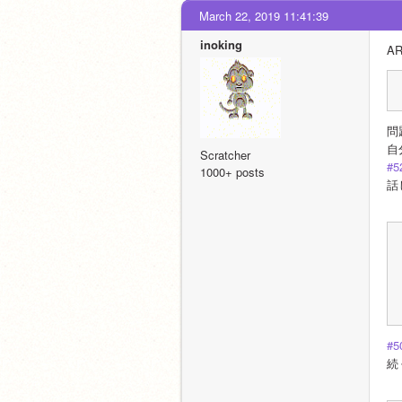
March 22, 2019 11:41:39
inoking
A
問
自
Scratcher
#5
1000+ posts
話
#5
続