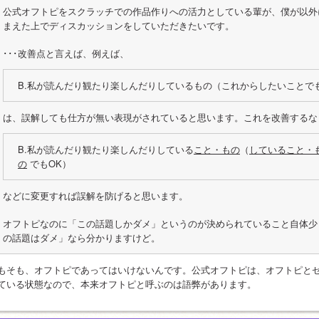
公式オフトピをスクラッチでの作品作りへの活力としている輩が、僕が以外
まえた上でディスカッションをしていただきたいです。
･･･改善点と言えば、例えば、
B.私が読んだり観たり楽しんだりしているもの（これからしたいことで
は、誤解しても仕方が無い表現がされていると思います。これを改善するな
B.私が読んだり観たり楽しんだりしている
こと・もの
（
していること・
の
 でもOK）
などに変更すれば誤解を防げると思います。
オフトピなのに「この話題しかダメ」というのが決められていること自体少
の話題はダメ」なら分かりますけど。
もそも、オフトピであってはいけないんです。公式オフトピは、オフトピと
ている状態なので、本来オフトピと呼ぶのは語弊があります。