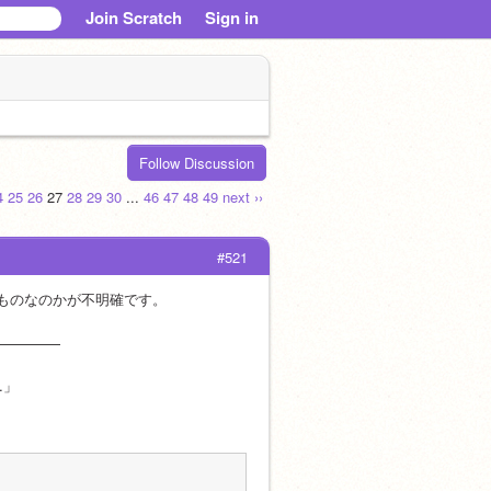
Join Scratch
Sign in
Follow Discussion
4
25
26
27
28
29
30
...
46
47
48
49
next ››
#521
ものなのかが不明確です。
—————
…」