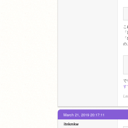
こ
「
「
の
で
す
La
March 21, 2019 20:17:11
itnkmkw