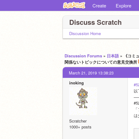
Create
Explore
Discuss Scratch
Discussion Home
Discussion Forums
»
日本語
» 《コミ
関係ないトピックについての意見交換所
March 21, 2019 13:38:23
inoking
#5
以
—
#
「
は
Scratcher
1000+ posts