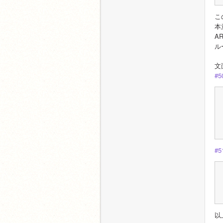
こ
本
A
ル
文
#5
#5
以