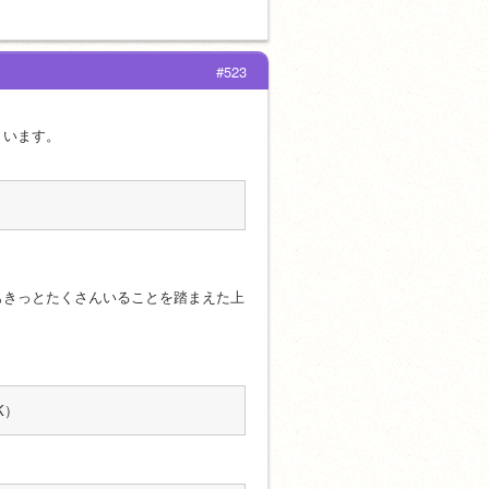
#523
）います。
もきっとたくさんいることを踏まえた上
K）
、