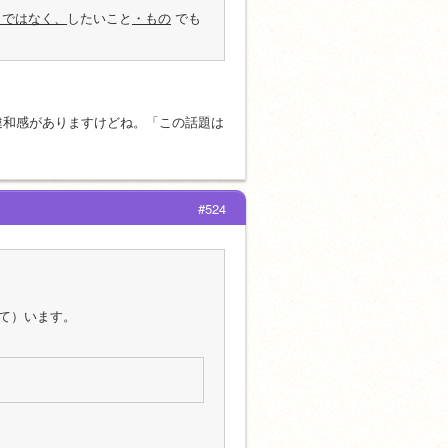
 ではなく、
したいこと
・もの
 でも
違和感がありますけどね。「この話題は
#524
て）います。