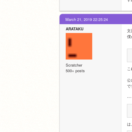
March 21, 2019 22:25:24
ARATAKU
文
僕
Scratcher
こ
500+ posts
公
で
･
は