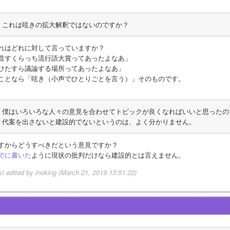
これは呟きの拡大解釈ではないのですか？
れはどれに対して言っていますか？
昔すくらっち流行語大賞ってあったよなあ」
ひたすら議論する場所ってあったよなあ」
ことなら「呟き（小声でひとりごとを言う）」そのものです。
僕はいろいろな人々の意見を合わせてトピックが良くなればいいと思ったの
代案を出さないと建設的でないというのは、よく分かりません。
すからどうすべきだという意見ですか？
でに書いた
ように現状の批判だけなら建設的とは言えません。
st edited by inoking (March 21, 2019 13:51:22)