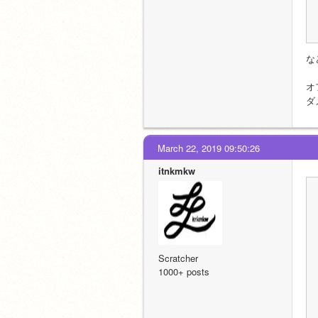
な
オ
ダ
March 22, 2019 09:50:26
itnkmkw
Scratcher
1000+ posts