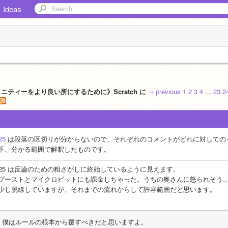
Ideas
ュニティーをより良い所にするために》Scratch に
‹‹ previous
1
2
3
4
...
23
2
25
 は段落の区切りが分からないので、それぞれのコメントがどれに対しての
下、分かる範囲で解釈したものです。
——————————————————————————————————
525 は反論のための粗さがしに終始しているように見えます。
ブーストとマイクロビットにも課金しちゃった。うちの奥さんに怒られそう
少し脱線していますが、それまでの流れからして許容範囲だと思います。
僕はルールの根本から覆すべきだと思いますよ。