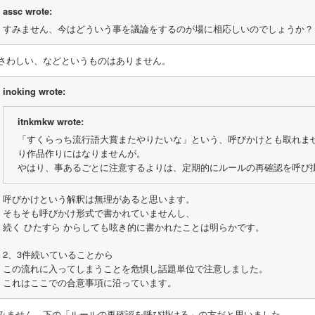
assc wrote:
すみません、今はどういう事を議論をするのが場に相応しいのでしょうか？
さわしい、などというものはありません。
inoking wrote:
itnkmkw wrote:
「すくらっち流行語大賞またやりたいな」という、呼びかけとも取れま
り作品作りにはなりませんが。
やはり、事あるごとに注意するよりは、定期的にルールの再確認を呼び
呼びかけという解釈は無理があると思います。
そもそも呼びかけ形式で書かれていませんし、
続く ひたすら からしても呟き的に書かれたことは明らかです。
2、3件続いていることから
この流れに入ってしまうことを危惧し話題単位で注意しました。
これはここでの合意事項に沿っています。
みません。下の「ルールの再確認を呼び掛ける」の方だと思いました。