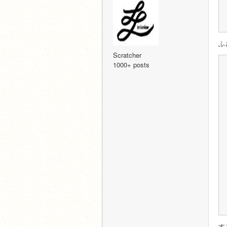
ふ
Scratcher
1000+ posts
す