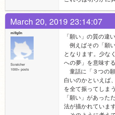
March 20, 2019 23:14:07
mi9g0n
「願い」の質の違
　例えばその「願
となります。少な
への夢」を意味す
Scratcher
1000+ posts
　童話に「３つの
白いのかといえば
を全て振ってしま
「願い」があった
法が描かれていま
　そのように考え