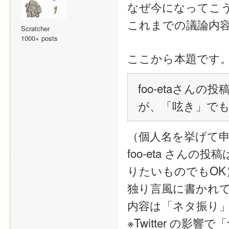
なぜ今になってこ
これまでの議論内
Scratcher
1000+ posts
ここから本題です
foo-etaさんの
が、「呟き」で
（個人名を挙げて
foo-eta さん
りたいものでもOK
独り言風に書かれ
内容は「ネタ振り
※Twitter の