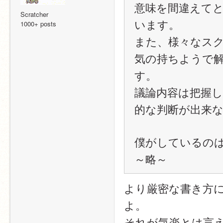
意味を間違えてと
Scratcher
います。
1000+ posts
また、様々なス
気の持ちようで
す。
議論内容は把握
的な判断が出来
僕がしているの
～略～
より厳密な書き方
よ。
それが気楽とは言