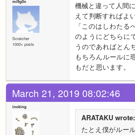
mi9g0n
機械と違って人間
えて判断すればよ
「このはしわたる
のようにどちらに
Scratcher
1000+ posts
うのであればとん
もちろんルールに
もだと思います。
March 21, 2019 08:02:46
inoking
ARATAKU wrote:
たとえ僕がルー