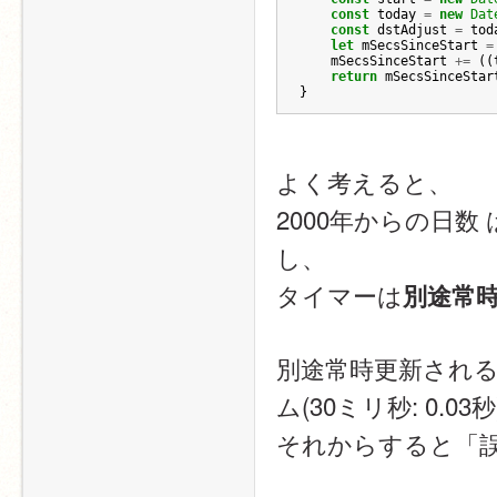
const
today
=
new
Dat
const
dstAdjust
=
tod
let
mSecsSinceStart
=
mSecsSinceStart
+=
((
return
mSecsSinceStar
}
よく考えると、
2000年からの日
し、
タイマーは
別途常
別途常時更新され
ム(30ミリ秒: 0.0
それからすると「誤