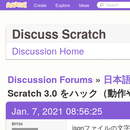
Create
Explore
Ideas
Discuss Scratch
Discussion Home
Discussion Forums
»
日本
Scratch 3.0 をハッ
Jan. 7, 2021 08:56:25
0111ri
jsonファイルの