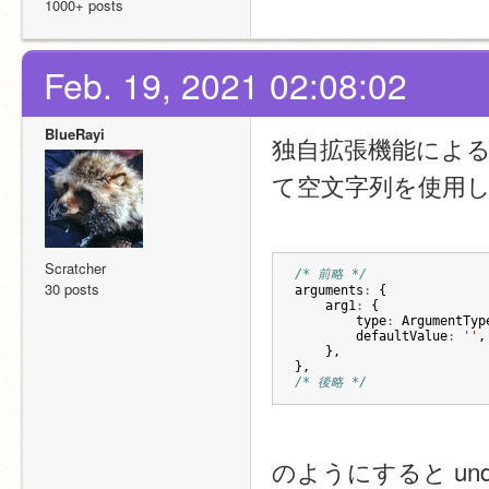
1000+ posts
Feb. 19, 2021 02:08:02
BlueRayi
独自拡張機能による
て空文字列を使用
Scratcher
/* 前略 */
30 posts
arguments
:
{
arg1
:
{
type
:
ArgumentTyp
defaultValue
:
''
,
},
},
/* 後略 */
のようにすると undef