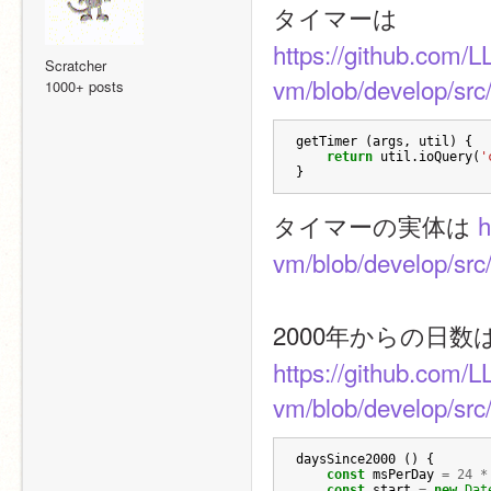
タイマーは
https://github.com/L
Scratcher
vm/blob/develop/src
1000+ posts
getTimer
(
args
,
util
)
{
return
util
.
ioQuery
(
'
}
タイマーの実体は 
h
vm/blob/develop/src/u
2000年からの日数
https://github.com/L
vm/blob/develop/src
daysSince2000
()
{
const
msPerDay
=
24
*
const
start
=
new
Dat