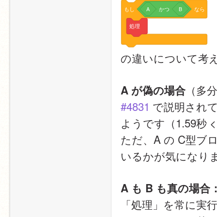
もし
A
かつ
B
なら
処理
の違いについて考
（多
A が偽の場合
#4831
 で説明され
ようです（1.59秒 <
ただ、A の C型
いるかが気になり
A も B も真の場合
「処理」を常に実