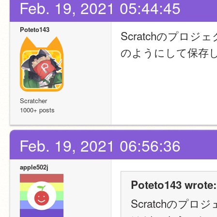
Feb. 19, 2021 05:44:45
Poteto143
Scratchのプロ
のようにして保存
Scratcher
1000+ posts
Feb. 19, 2021 06:56:36
apple502j
Poteto143 wrote:
Scratchのプ