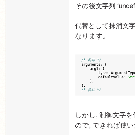
その後文字列 ‘unde
代替として抹消文字
なります。
/* 前略 */
arguments
:
{
arg1
:
{
type
:
ArgumentTyp
defaultValue
:
Str
},
},
/* 後略 */
しかし, 制御文字
ので, できれば使