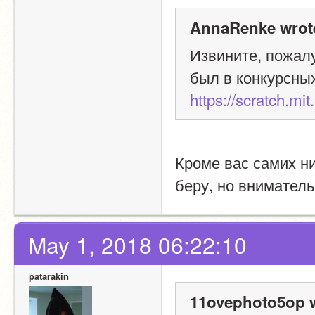
AnnaRenke wrot
Извините, пожалу
был в конкурсных
https://scratch.mi
Кроме вас самих ни
беру, но вниматель
May 1, 2018 06:22:10
patarakin
11ovephoto5op w