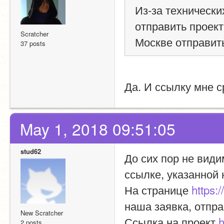
Из-за технически
отправить проект
Scratcher
Москве отправит
37 posts
Да. И ссылку мне с
May 1, 2018 09:51:05
stud62
До сих пор не види
ссылке, указанной 
На странице 
https:
наша заявка, отпра
New Scratcher
Ссылка на проект 
h
2 posts