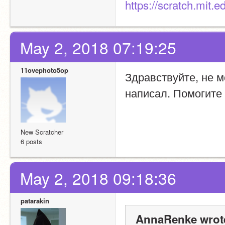
https://scratch.mit.
May 2, 2018 07:19:25
11ovephoto5op
Здравствуйте, не м
написал. Помогите
New Scratcher
6 posts
May 2, 2018 09:18:36
patarakin
AnnaRenke wrot