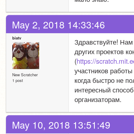
May 2, 2018 14:33:46
biatv
Здравствуйте! Нам 
других проектов к
(
https://scratch.mit
участников работы 
New Scratcher
когда быстро не по
1 post
интересный способ
организаторам.
May 10, 2018 13:51:49