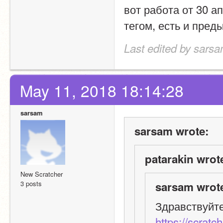
вот работа от 30 а
тегом, есть и пре
Last edited by sars
May 11, 2018 18:14:28
sarsam
sarsam wrote:
patarakin wrot
New Scratcher
3 posts
sarsam wrot
https://scratc