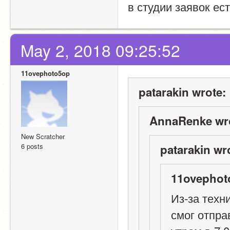
в студии заявок ес
May 2, 2018 09:25:52
11ovephoto5op
patarakin wrote:
AnnaRenke wr
New Scratcher
6 posts
patarakin wr
11ovephot
Из-за техн
смог отпра