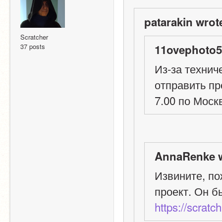
patarakin wrot
Scratcher
37 posts
11ovephoto5
Из-за технич
отправить пр
7.00 по Моск
AnnaRenke w
Извините, по
проект. Он б
https://scratc