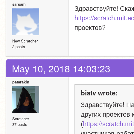
sarsam
https://scratch.mit.
проектов?
New Scratcher
3 posts
May 10, 2018 14:03:23
patarakin
biatv wrote:
Здравствуйте! На
других проектов 
Scratcher
(
https://scratch.m
37 posts
участников работ