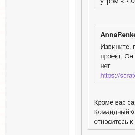
утром в 7.
AnnaRenke
Извините, 
проект. Он
нет
https://scr
Кроме вас сам
КомандныйКод
относитесь к