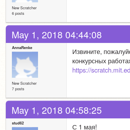
New Scratcher
6 posts
May 1, 2018 04:44:08
AnnaRenke
Извините, пожалуйс
конкурсных работах
https://scratch.mit.
New Scratcher
7 posts
May 1, 2018 04:58:25
stud62
С 1 мая!