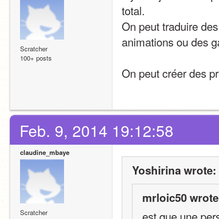
total.
On peut traduire des
animations ou des ga
Scratcher
100+ posts
On peut créer des p
Feb. 9, 2014 19:12:58
claudine_mbaye
Yoshirina wrote:
mrloic50 wrote
Scratcher
est que une pers