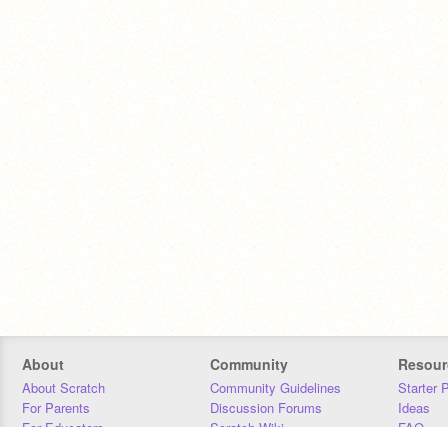
About
Community
Resour
About Scratch
Community Guidelines
Starter 
For Parents
Discussion Forums
Ideas
For Educators
Scratch Wiki
FAQ
For Developers
Statistics
Downloa