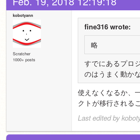
Feb. 19, 2018 12:19:18
kobotyann
fine316 wrote:
略
Scratcher
1000+ posts
すでにあるプロジ
のはうまく動か
使えなくなるか、
クトが移行される
Last edited by kobot