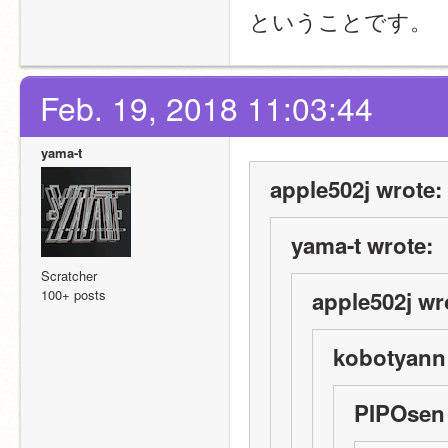
ということです。
Feb. 19, 2018 11:03:44
yama-t
apple502j wrote:
yama-t wrote:
Scratcher
100+ posts
apple502j wr
kobotyann
PIPOsen 