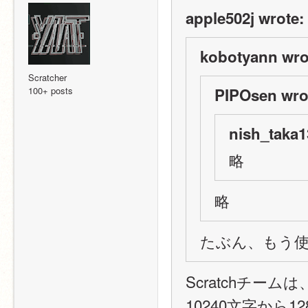
apple502j wrote:
kobotyann wro
Scratcher
100+ posts
PIPOsen wro
nish_taka1
略
略
たぶん、もう
Scratchチー
10240文字から