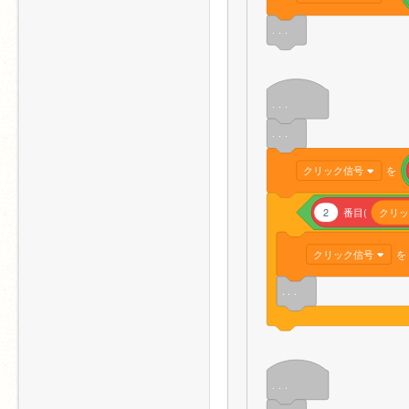
. . .
. . .
. . .
クリック信号
を
2
番目(
クリッ
クリック信号
を
. . .
. . .