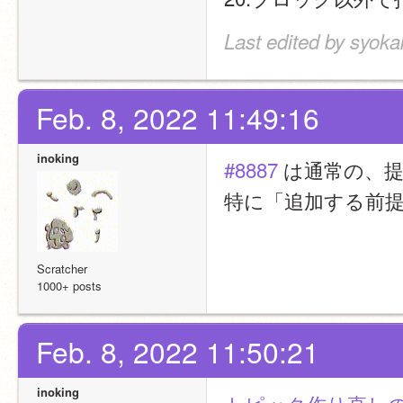
Last edited by syoka
Feb. 8, 2022 11:49:16
inoking
#8887
 は通常の、
特に「追加する前
Scratcher
1000+ posts
Feb. 8, 2022 11:50:21
inoking