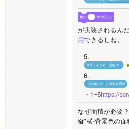
横に
ずつ変える
が実装されるん
用
できるしね。
5.
スプライトの
面積
6.
Sprite1
に触れた面積
・1~6
https://sc
なぜ面積が必要
縦*横-背景色の面