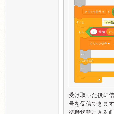
. . .
クリック信号
を
ずっと
その他
もし
3
番目(
クリ
クリック信号
. . .
でなければ
. . .
受け取った後に
号を受信できま
待機状態に入る