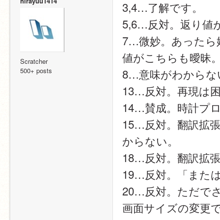
hirayuu1414
3,4…了解です。
5,6…反対。返り
7…微妙。あった
値がこちらも曖昧
Scratcher
500+ posts
8…意味がわから
13…反対。再現は
14…賛成。時計プ
15…反対。翻訳拡
からない。
18…反対。翻訳拡
19…反対。「また
20…反対。ただでさ
画面サイズの変更