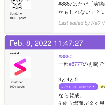
#8887はただ「
かもしれない」と
Scratcher
1000+ posts
Last edited by Ke0 (
Feb. 8, 2022 11:47:27
syokaki
#8880
一部
#8777
の再喝で
3と4と5.
Scratcher
100+ posts
スプライトの
縦の大きさ
縦
なら賛成。
6.使う場面が全く