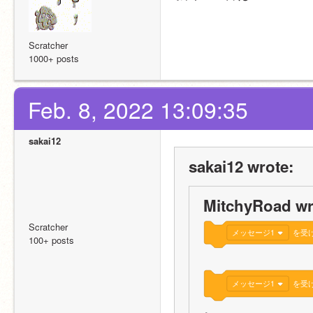
Scratcher
1000+ posts
Feb. 8, 2022 13:09:35
sakai12
sakai12 wrote:
MitchyRoad wr
Scratcher
メッセージ1
を受
100+ posts
メッセージ1
を受