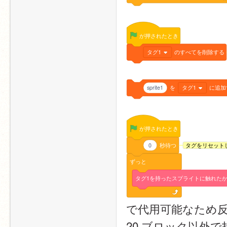
が押されたとき
タグ1
のすべてを削除する
sprite1
を
タグ1
に追加
が押されたとき
0
秒待つ
タグをリセット
ずっと
タグ1を持ったスプライトに触れた
で代用可能なため
20.ブロック以外