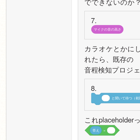
でできないのか
7.
マイクの音の高さ
カラオケとかに
れたら、既存の
音程検知プロジ
8.
と聞いて待つ（初
これplacehold
答え
=