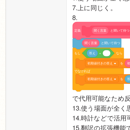
7.上に同じく。
8.
定義
聞く言葉
と聞いて待つ
聞く言葉
と聞いて待つ
もし
答え
=
なら
初期値付きの答え
を
でなければ
初期値付きの答え
を
で代用可能なため
13.使う場面が全
14.時計などで活
15.翻訳の拡張機