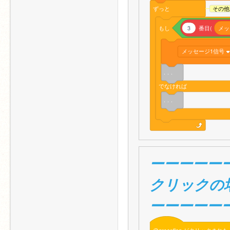
ずっと
その他
もし
3
番目(
メッ
メッセージ1信号
. . .
でなければ
. . .
ーーーーー
クリックの
ーーーーー
@greenflag
がクリックされた