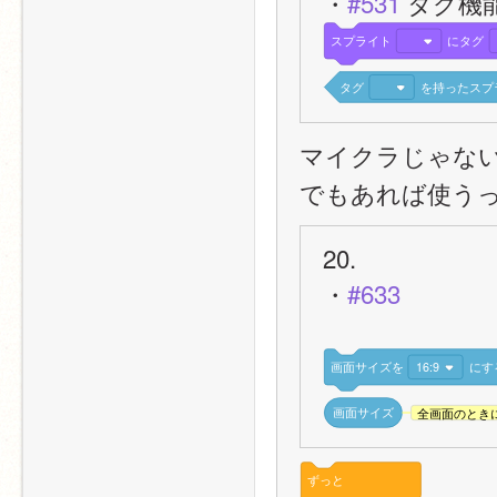
・
#531
 タグ機
スプライト
にタグ
タグ
を持ったスプ
マイクラじゃな
でもあれば使う
20.
・
#633
画面サイズを
16:9
にす
画面サイズ
全画面のとき
ずっと