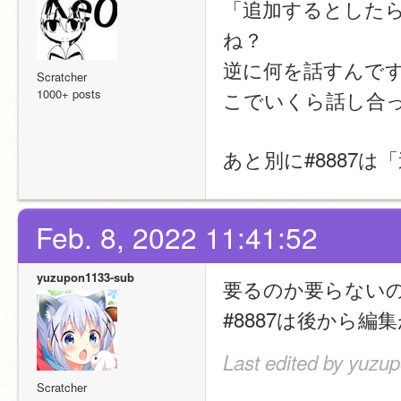
「追加するとした
ね？
逆に何を話すんで
Scratcher
1000+ posts
こでいくら話し合
あと別に#8887
Feb. 8, 2022 11:41:52
yuzupon1133-sub
要るのか要らない
#8887は後から編
Last edited by yuzu
Scratcher