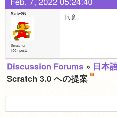
Feb. 7, 2022 05:24:40
Mario-098
同意
Scratcher
100+ posts
Discussion Forums
»
日本
Scratch 3.0 への提案