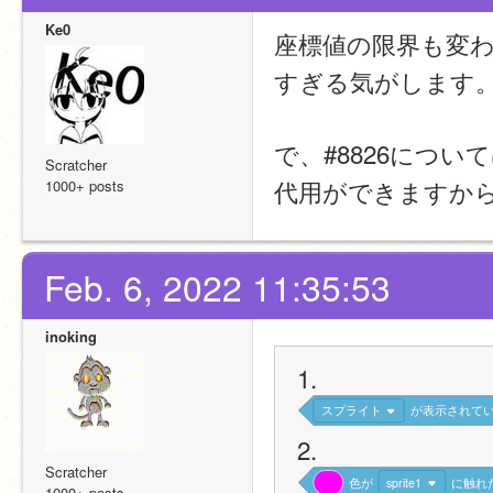
Ke0
座標値の限界も変
すぎる気がします
で、#8826につ
Scratcher
代用ができますから
1000+ posts
Feb. 6, 2022 11:35:53
inoking
1.
スプライト
が表示されて
2.
Scratcher
色が
sprite1
に触れ
1000+ posts