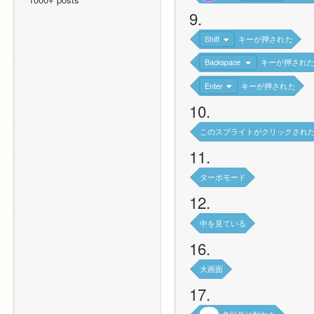
9.
Shift
キーが押された
Backspace
キーが押され
Enter
キーが押された
10.
このスプライトがクリックされ
11.
ターボモード
12.
中を見ている
16.
大画面
17.