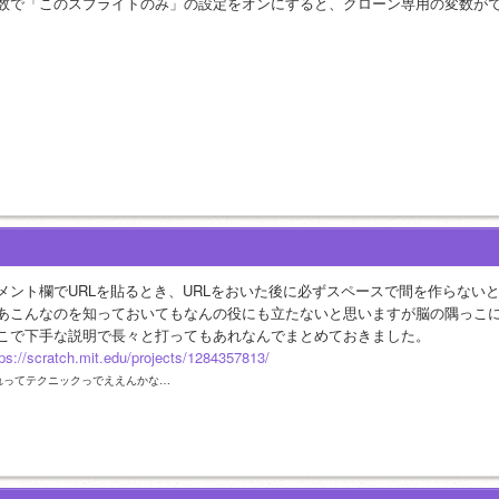
数で「このスプライトのみ」の設定をオンにすると、クローン専用の変数が
メント欄でURLを貼るとき、URLをおいた後に必ずスペースで間を作らないと
あこんなのを知っておいてもなんの役にも立たないと思いますが脳の隅っこに
こで下手な説明で長々と打ってもあれなんでまとめておきました。
tps://scratch.mit.edu/projects/1284357813/
れってテクニックっでええんかな…