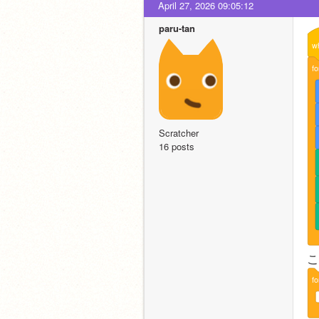
April 27, 2026 09:05:12
paru-tan
w
fo
Scratcher
16 posts
こ
fo