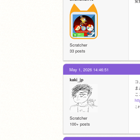
変
Scratcher
33 posts
May 1, 2026 14:46:51
kaki_jp
コ
ま
こ
ht
こ
Scratcher
100+ posts