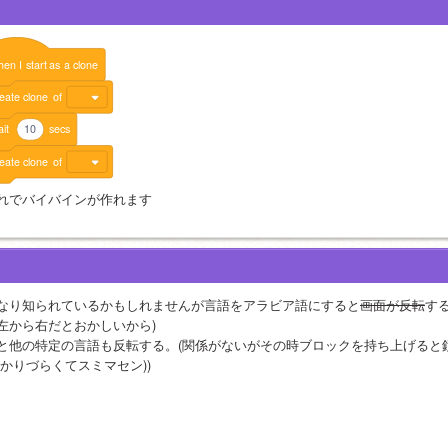
hen
I
start
as
a
clone
eate
clone
of
it
10
secs
eate
clone
of
れでバイバインが作れます
なり知られているかもしれませんが言語をアラビア語にすると
画面が反転
す
左から右だとおかしいから)
と他の特定の言語も反転する。(関係がないがその時ブロックを持ち上げると
分かりづらくてスミマセン))