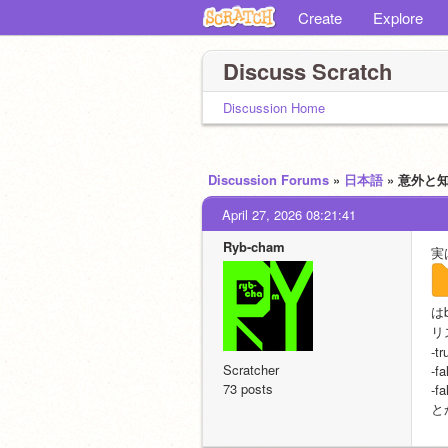
Create
Explore
Discuss Scratch
Discussion Home
Discussion Forums
»
日本語
» 意外
April 27, 2026 08:21:41
Ryb-cham
実
は
リ
-tr
Scratcher
-fa
73 posts
-fa
と