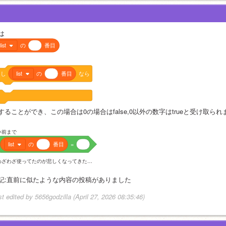
は
list
の
番目
もし
list
の
番目
なら
することができ、この場合は0の場合はfalse,0以外の数字はtrueと受け取られ
い前まで
list
の
番目
=
わざわざ使ってたのが悲しくなってきた…
記:直前に似たような内容の投稿がありました
st edited by 5656godzilla (April 27, 2026 08:35:46)