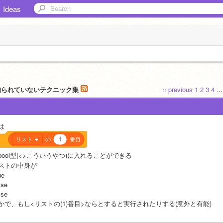
Ideas
と知られていないテクニック集
‹‹ previous
1
2
3
4
..
は
リスト
の
1
番目
bool型(<>こういうやつ)に入れることができる
ストの中身が
ue
lse
lse
かで、もし<リストの(1)番目>ならとすると実行されたりする(意外と有能)