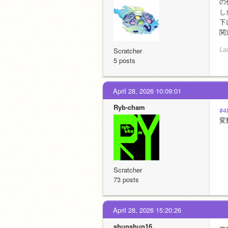
の
し
下
関
La
Scratcher
5 posts
April 28, 2026 10:09:01
Ryb-cham
#4
変数
Scratcher
73 posts
April 28, 2026 15:20:26
shunshun16