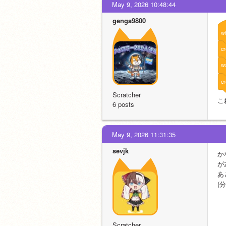
May 9, 2026 10:48:44
genga9800
w
cr
wa
cr
Scratcher
こ
6 posts
May 9, 2026 11:31:35
sevjk
か
が
あ
(
Scratcher