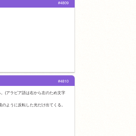
#4809
#4810
る。(アラビア語は右から左のため文字
鏡のように反転した光だけ出てくる。