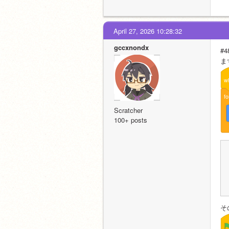
April 27, 2026 10:28:32
gccxnondx
#
ま
w
fo
Scratcher
100+ posts
そ