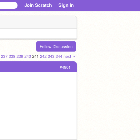
Join Scratch
Sign in
Follow Discussion
.
237
238
239
240
241
242
243
244
next ››
#4801