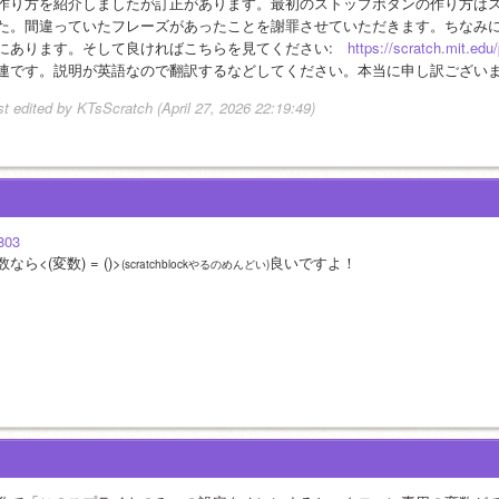
作り方を紹介しましたが訂正があります。最初のストップボタンの作り方は
た。間違っていたフレーズがあったことを謝罪させていただきます。ちなみにこれ
にあります。そして良ければこちらを見てください:　
https://scratch.mit.edu
連です。説明が英語なので翻訳するなどしてください。本当に申し訳ござい
st edited by KTsScratch (April 27, 2026 22:19:49)
803
なら<(変数) = ()>
良いですよ！
(scratchblockやるのめんどい)