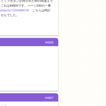
ストップボタンが押された時の間違えで
は#4800です。ページ240の一番
/projects/1233498519/
　こちらは時計
ませんでした。
#4806
#4807