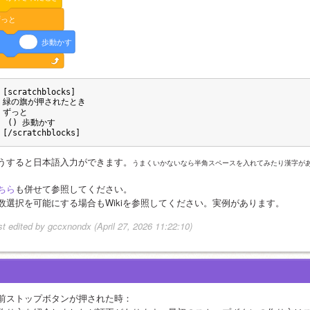
ずっと
歩動かす
[scratchblocks]
緑の旗が押されたとき
ずっと
 () 歩動かす
[/scratchblocks]
うすると日本語入力ができます。
うまくいかないなら半角スペースを入れてみたり漢字が
ちら
も併せて参照してください。
数選択を可能にする場合もWikiを参照してください。実例があります。
st edited by gccxnondx (April 27, 2026 11:22:10)
前ストップボタンが押された時：