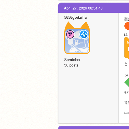
April 27, 2026 08:34:48
5656godzilla
実
は
Scratcher
と
36 posts
つ
を
追
La