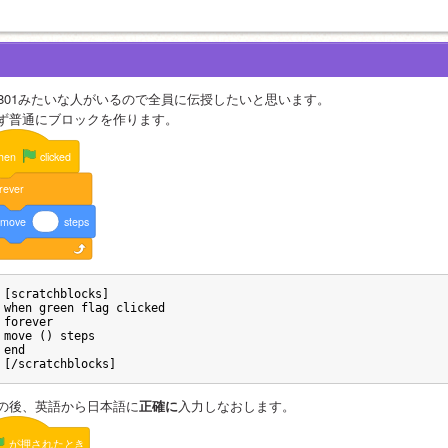
4801みたいな人がいるので全員に伝授したいと思います。
ず普通にブロックを作ります。
hen
clicked
rever
move
steps
[scratchblocks]
when green flag clicked
forever
move () steps
end
[/scratchblocks]
の後、英語から日本語に
正確に
入力しなおします。
が押されたとき