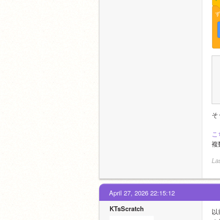
そ
こ
複
La
April 27, 2026 22:15:12
KTsScratch
以