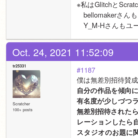
※私はGlitchとS
　bellomake
　Y_M-Hさんも
Oct. 24, 2021 11:52:09
tr25331
#1187
僕は無差別招待賛
自分の作品を傾向
有名度が少しづつ
Scratcher
無差別招待された
100+ posts
レーションしたら
スタジオのお題に