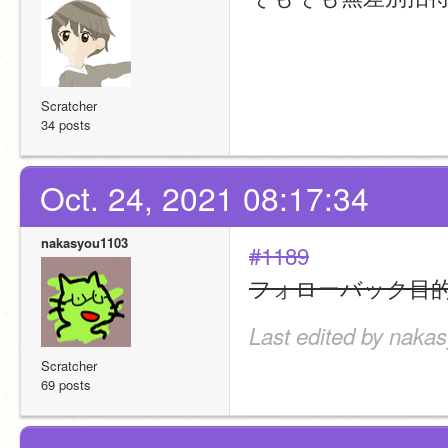
Scratcher
34 posts
Oct. 24, 2021 08:17:34
nakasyou1103
#1189
フォローバック目
Last edited by naka
Scratcher
69 posts