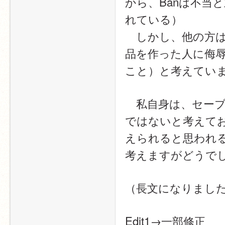
から、Banは不当
れている）
　しかし、他の方
品を作った人に侮
こと）と考えてい
　私自身は、セー
ではないと考えて
えられると思われ
考えますがどうで
（長文になりまし
Edit1→一部修正