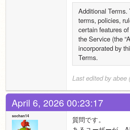
Additional Terms. Y
terms, policies, ru
certain features of
the Service (the “A
incorporated by thi
Terms.
Last edited by abee 
April 6, 2026 00:23:17
sochan14
質問です。
あるユーザーが、A