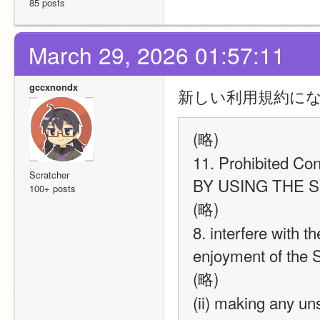
85 posts
March 29, 2026 01:57:11
gccxnondx
新しい利用規約にな
(略)
11. Prohibited Co
Scratcher
BY USING THE S
100+ posts
(略)
8. interfere with t
enjoyment of the S
(略)
(ii) making any uns