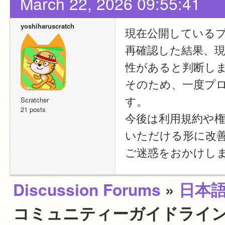
March 22, 2026 09:55:41
yoshiharuscratch
現在公開している
再確認した結果、
性があると判断し
そのため、一度プ
す。
Scratcher
21 posts
今後は利用規約や
いただける形に改
ご迷惑をおかけし
Discussion Forums
»
日本
コミュニティーガイドライン