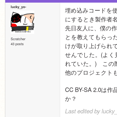
lucky_yo-
埋め込みコードを使
にするとき製作者
先日友人に、僕の
とを教えてもらっ
Scratcher
43 posts
けが取り上げられ
せんでした。(よ
れていた。)　こ
他のプロジェクト
CC BY-SA 2
か？
Last edited by lucky