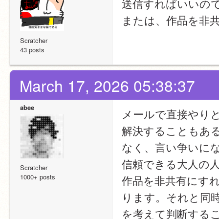
送信すればいいの
または、作品を非
Scratcher
43 posts
March 17, 2026 05:38:37
abee
メールで直接やり
解決することもあ
なく、言い争いに
信頼できる大人の
Scratcher
1000+ posts
作品を非共有にす
ります。それと同時
を考えて判断する