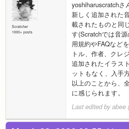
yoshiharusc
新しく追加された
載されたものと同
Scratcher
1000+ posts
す(Scratchで
用規約やFAQなど
トル、作者、クレ
追加されたイラス
ットもなく、入手
以上のことから、
に感じられます。
Last edited by abee