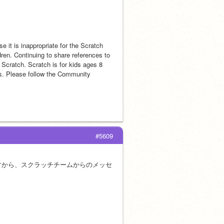
 it is inappropriate for the Scratch 
ren. Continuing to share references to 
 Scratch. Scratch is for kids ages 8 
es. Please follow the Community 
#5609
ですから、スクラッチチームからのメッセ