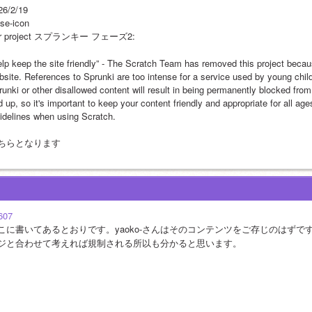
26/2/19
ose-icon
r project スプランキー フェーズ2:
elp keep the site friendly” - The Scratch Team has removed this project because
bsite. References to Sprunki are too intense for a service used by young child
runki or other disallowed content will result in being permanently blocked from
 up, so it's important to keep your content friendly and appropriate for all ag
idelines when using Scratch.
ちらとなります
607
こに書いてあるとおりです。yaoko-さんはそのコンテンツをご存じのはず
ジと合わせて考えれば規制される所以も分かると思います。