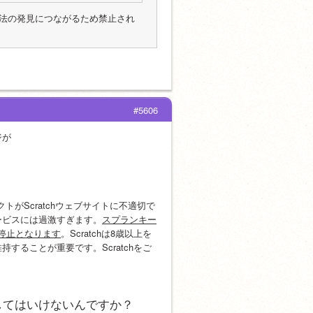
法の発見につながるため禁止され
#5606
ジが
クトがScratchウェブサイトに不適切で
ービスには過激すぎます。
スプランキー
用停止となります
。Scratchは8歳以上を
ることが重要です。Scratchをご
してはいけないんですか？