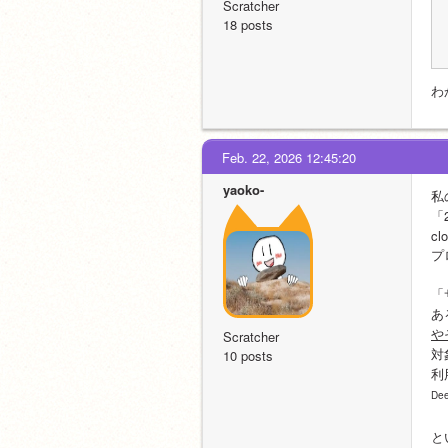
Scratcher
18 posts
わ
Feb. 22, 2026 12:45:20
yaoko-
私
「2
cl
プ
「
あ
や
Scratcher
対
10 posts
利
De
と