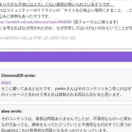
まり小さな子供にはよろしくない表現が用いられているそうです。
れはコミュニティーガイドラインの「サイトを心地よい場所にすること。」
なみに前例もあったそうです。
tps://scratch.mit.edu/discuss/topic/854298/
 (英フォーラムに移ります)
こを考えればなぜ消されたのか、なぜ共有してはいけないのかということが
st edited by kaki_jp (Feb. 22, 2026 13:01:42)
Clemens829 wrote:
#5607
そこに書いてあるとおりです。yaoko-さんはそのコンテンツをご存じのは
のメッセージと合わせて考えれば規制される所以も分かると思います。
abee wrote:
そのコンテンツは、最初は問題ありませんでしたが、不適切なものへと変わ
ものであっても、興味をもってたどっていくと不適切なものがすぐに見つか
Scratchはこれが世界的な問題となるきっかけとなっています。