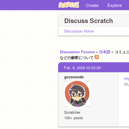
Create
Explore
Discuss Scratch
Discussion Home
Discussion Forums
»
日本語
» コミュ
などの解釈について
Feb. 8, 2026 03:20:29
gccxnondx
ht
の
Scratcher
100+ posts