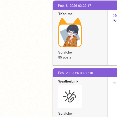
Feb. 8, 2026 03:22:17
TKanime
#5
あ
Scratcher
85 posts
Feb. 20, 2026 08:50:10
WeatherLink
コ
Scratcher