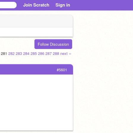
Join Scratch
Sign in
Follow Discussion
281
282
283
284
285
286
287
288
next ››
#5601