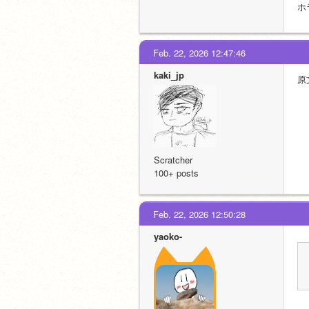
ホ
Feb. 22, 2026 12:47:46
kaki_jp
原
Scratcher
100+ posts
Feb. 22, 2026 12:50:28
yaoko-