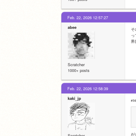
Feb. 22, 2026 12:57:27
abee
そ
っ
界
Scratcher
1000+ posts
Feb. 22, 2026 12:58:39
kaki_jp
#
が
Scratcher