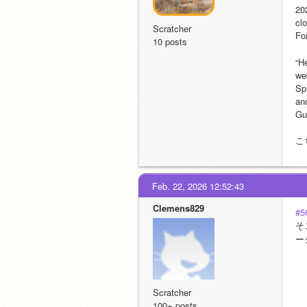
20
cl
Scratcher
Fo
10 posts
“H
we
Sp
and
Gu
こ
Feb. 22, 2026 12:52:43
Clemens829
#5
そ
ー
Scratcher
100+ posts