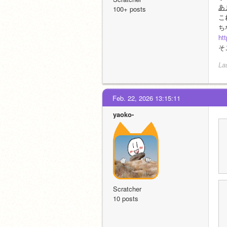
あ
100+ posts
こ
ち
ht
そ
La
Feb. 22, 2026 13:15:11
yaoko-
Scratcher
10 posts