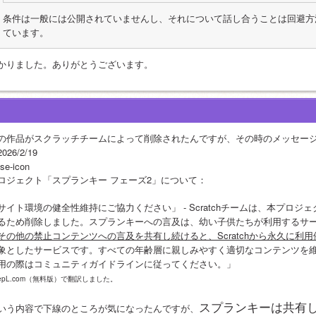
条件は一般には公開されていませんし、それについて話し合うことは回避方
ています。
かりました。ありがとうございます。
の作品がスクラッチチームによって削除されたんですが、その時のメッセー
026/2/19
ose-icon
ロジェクト「スプランキー フェーズ2」について：
サイト環境の健全性維持にご協力ください」 - Scratchチームは、本プロジェ
るため削除しました。スプランキーへの言及は、幼い子供たちが利用するサ
その他の禁止コンテンツへの言及を共有し続けると、Scratchから永久に利
象としたサービスです。すべての年齢層に親しみやすく適切なコンテンツを維持す
用の際はコミュニティガイドラインに従ってください。」
epL.com（無料版）で翻訳しました。
スプランキーは共有
いう内容で下線のところが気になったんですが、