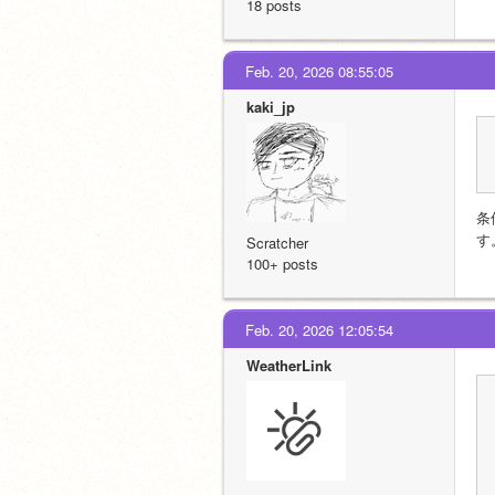
18 posts
Feb. 20, 2026 08:55:05
kaki_jp
条
す
Scratcher
100+ posts
Feb. 20, 2026 12:05:54
WeatherLink