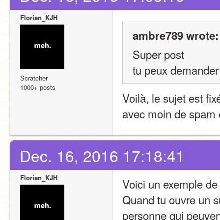
Florian_KJH
ambre789 wrote:
Super post
tu peux demander s
Scratcher
1000+ posts
Voilà, le sujet est fi
avec moin de spam e
Dec. 16, 2016 17:18:41
Florian_KJH
Voici un exemple de
Quand tu ouvre un su
personne qui peuvent