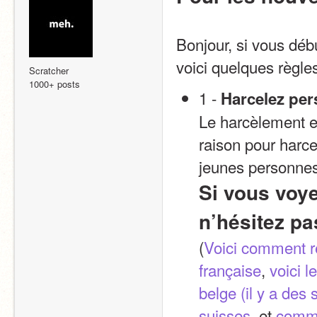
Bonjour, si vous déb
voici quelques règles
Scratcher
1000+ posts
1 - 
Harcelez per
Le harcèlement est
raison pour harce
jeunes personnes 
Si vous voye
n’hésitez pa
(
Voici comment ré
française
, 
voici l
belge (il y a des 
suisses 
 et 
comme