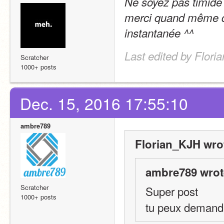
Ne soyez pas timide à
merci quand même d'
instantanée ^^
Last edited by Flori
Scratcher
1000+ posts
Dec. 15, 2016 17:55:10
ambre789
Florian_KJH wro
ambre789 wrot
Scratcher
Super post
1000+ posts
tu peux demander