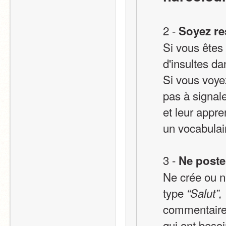
2 - 
Soyez re
Si vous êtes
d'insultes d
Si vous voye
pas à signal
et leur appr
un vocabulai
3 - 
Ne poste
Ne crée ou n
type 
“Salut”
commentaires
qui ont beso