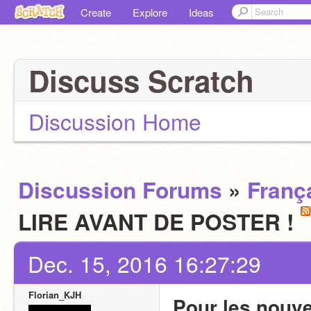
Create
Explore
Ideas
Discuss Scratch
Discussion Home
Discussion Forums
»
Franç
LIRE AVANT DE POSTER !
Dec. 15, 2016 16:27:29
Florian_KJH
Pour les nouve