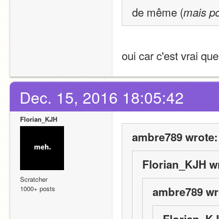
de même (
mais p
oui car c'est vrai q
Dec. 15, 2016 18:05:42
Florian_KJH
ambre789 wrote:
Florian_KJH w
Scratcher
1000+ posts
ambre789 wr