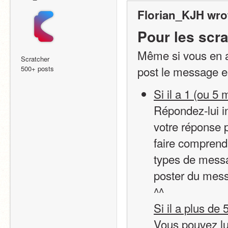
Florian_KJH wro
Pour les scra
Même si vous en 
Scratcher
post le message e
500+ posts
Si il a 1 (ou 5 
Répondez-lui i
votre réponse po
faire comprend
types de messa
poster du mess
^^
Si il a plus de 
Vous pouvez lu