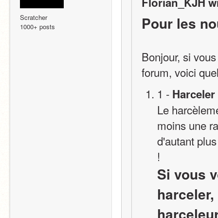
Florian_KJH w
Scratcher
Pour les no
1000+ posts
Bonjour, si vous
forum, voici que
1 - 
Harceler
Le harcèlemen
moins une ra
d'autant plu
! 
Si vous v
harceler,
harceleur