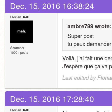
Dec. 15, 2016 16:38:24
Florian_KJH
ambre789 wrote:
Super post
tu peux demander s
Scratcher
1000+ posts
Voilà, j'ai fait une 
J'espère que ça va p
Last edited by Flori
Dec. 15, 2016 17:28:40
Florian_KJH