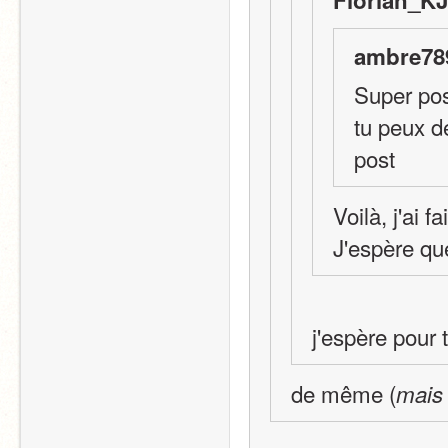
Florian_KJ
ambre789
Super po
tu peux d
post 
Voilà, j'ai 
J'espère qu
j'espère pour t
de même (
mais