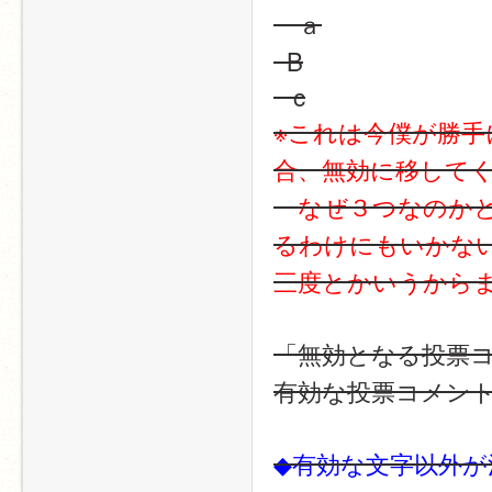
　ａ
  B
   c
※これは今僕が勝
合、無効に移して
　なぜ３つなのか
るわけにもいかな
三度とかいうから
「無効となる投票
有効な投票コメン
◆有効な文字以外