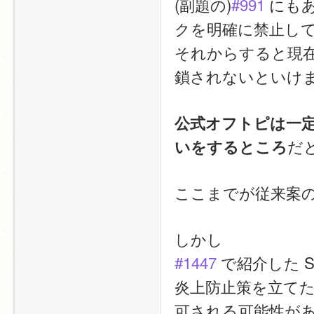
(副題の)
#991
 にも
クを明確に禁止し
それからすると現
鎖されないといけ
公式オフトピは一定の
だ
いをするところ
ここまでが従来案
しかし
#1447
 で紹介した 
炎上防止策を立てた
可される可能性が