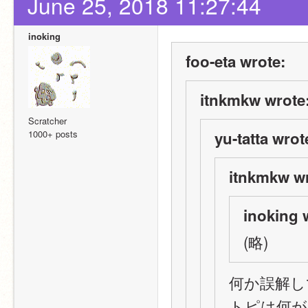
June 25, 2018 11:27:44
inoking
foo-eta wrote:
itnkmkw wrote
Scratcher
1000+ posts
yu-tatta wrot
itnkmkw wr
inoking 
(略)
何か誤解し
トピは何が