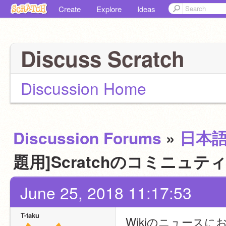
Create
Explore
Ideas
Discuss Scratch
Discussion Home
Discussion Forums
»
日本
題用]Scratchのコミニ
June 25, 2018 11:17:53
T-taku
Wikiのニュース