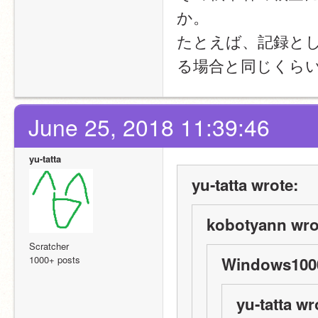
か。
たとえば、記録と
る場合と同じくら
June 25, 2018 11:39:46
yu-tatta
yu-tatta wrote:
kobotyann wro
Scratcher
1000+ posts
Windows1000
yu-tatta wr