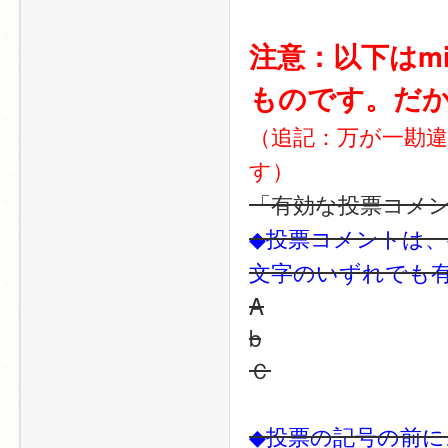
注意：以下はm
ものです。だ
（追記：万が一勘
す）
「有効な投票コメ
◆投票コメントは、
文字のいずれでも
A
b
Ｃ
◆投票の記号の前