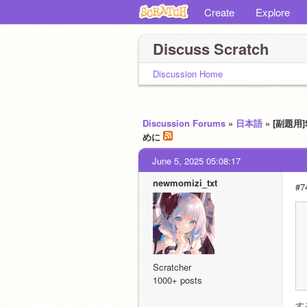
Create
Explore
Discuss Scratch
Discussion Home
Discussion Forums
»
日本語
» [副題
めに
June 5, 2025 05:08:17
newmomizi_txt
#7
Scratcher
1000+ posts
す