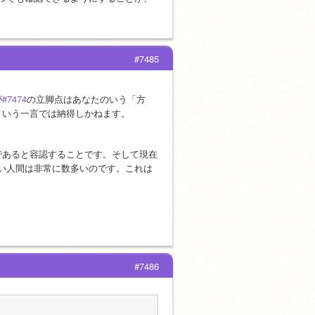
#7485
が
#7474
の立脚点はあなたのいう「方
という一言では納得しかねます。
であると容認することです。そして現在
でない人間は非常に数多いのです。これは
#7486