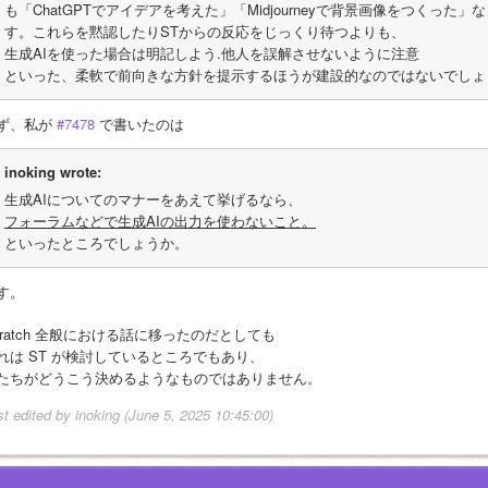
も「ChatGPTでアイデアを考えた」「Midjourneyで背景画像をつくっ
す。これらを黙認したりSTからの反応をじっくり待つよりも、
生成AIを使った場合は明記しよう.他人を誤解させないように注意
といった、柔軟で前向きな方針を提示するほうが建設的なのではないでしょ
ず、私が 
#7478
 で書いたのは
inoking wrote:
生成AIについてのマナーをあえて挙げるなら、
フォーラムなどで生成AIの出力を使わないこと。
といったところでしょうか。
す。
cratch 全般における話に移ったのだとしても
れは ST が検討しているところでもあり、
たちがどうこう決めるようなものではありません。
st edited by inoking (June 5, 2025 10:45:00)