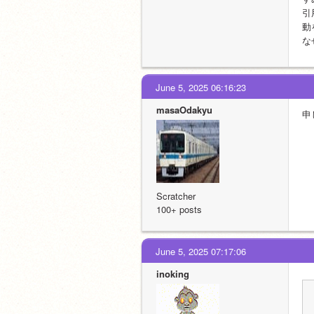
引
動
な
June 5, 2025 06:16:23
masaOdakyu
申
Scratcher
100+ posts
June 5, 2025 07:17:06
inoking