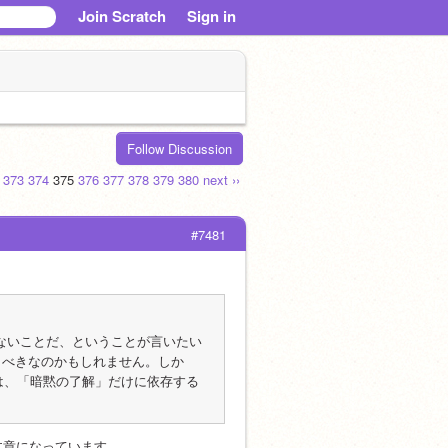
Join Scratch
Sign in
Follow Discussion
373
374
375
376
377
378
379
380
next ››
#7481
くないことだ、ということが言いたい
うべきなのかもしれません。しか
ては、「暗黙の了解」だけに依存する
文章になっています。