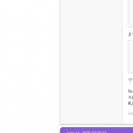
ま
で
S
そ
私
La
June 14, 2025 02:20:32