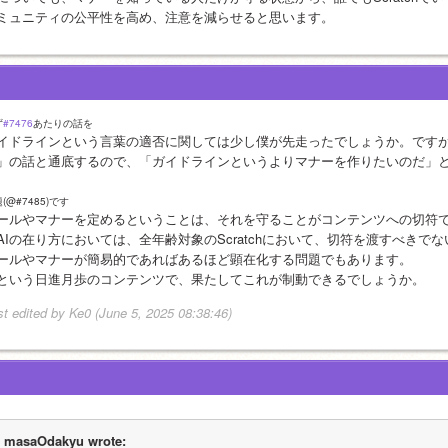
ミュニティの公平性を高め、注意を減らせると思います。
ず
#7476
あたりの話を
イドラインという言葉の適否に関しては少し僕が先走ったでしょうか。です
」の話と通底するので、「ガイドラインというよりマナーを作りたいのだ」
(@#7485)です
ールやマナーを定めるということは、それを守ることがコンテンツへの切符
AIの在り方においては、全年齢対象のScratchにおいて、切符を渡すべき
ールやマナーが簡易的であればあるほど顕在化する問題でもあります。
Iという日進月歩のコンテンツで、果たしてこれが制動できるでしょうか。
st edited by Ke0 (June 5, 2025 08:38:46)
masaOdakyu wrote: