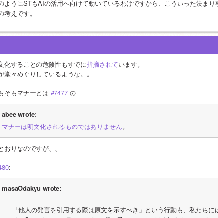
のようにSTもAIの活用へ向けて動いているわけですから、こういった決まり
の考えです。
文化することの危険性もすでに
指摘されて
います。
が堂々めぐりしているような。。
もそもマナーとは 
#7477
 の
abee wrote:
マナーは明文化されるものではありません
。
とおりなのですが、、
480
:
masaOdakyu wrote:
「他人の発言を引用する際は原文を示すべき」という行動も、私たちに