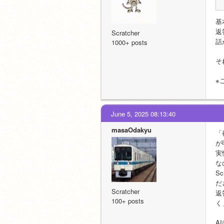
基
返
Scratcher
話
1000+ posts
そ
※
June 5, 2025 08:13:40
masaOdakyu
「
が
実
な
S
だ
Scratcher
返
100+ posts
く
A