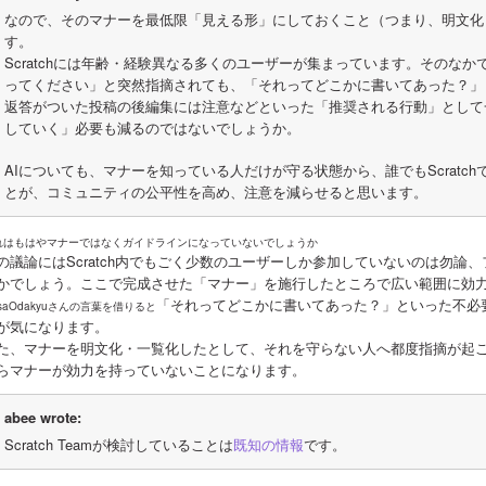
なので、そのマナーを最低限「見える形」にしておくこと（つまり、明文化
す。
Scratchには年齢・経験異なる多くのユーザーが集まっています。そのな
ってください」と突然指摘されても、「それってどこかに書いてあった？」
返答がついた投稿の後編集には注意などといった「推奨される行動」として
していく」必要も減るのではないでしょうか。
AIについても、マナーを知っている人だけが守る状態から、誰でもScratc
とが、コミュニティの公平性を高め、注意を減らせると思います。
れはもはやマナーではなくガイドラインになっていないでしょうか
の議論にはScratch内でもごく少数のユーザーしか参加していないのは勿論
かでしょう。ここで完成させた「マナー」を施行したところで広い範囲に効
「それってどこかに書いてあった？」といった不必
saOdakyuさんの言葉を借りると
が気になります。
た、マナーを明文化・一覧化したとして、それを守らない人へ都度指摘が起
らマナーが効力を持っていないことになります。
abee wrote:
Scratch Teamが検討していることは
既知の情報
です。