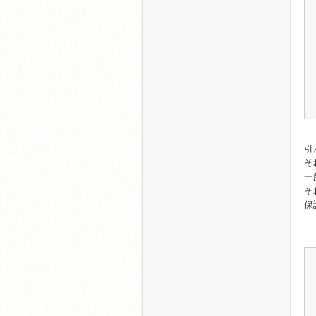
引
そ
一
そ
保