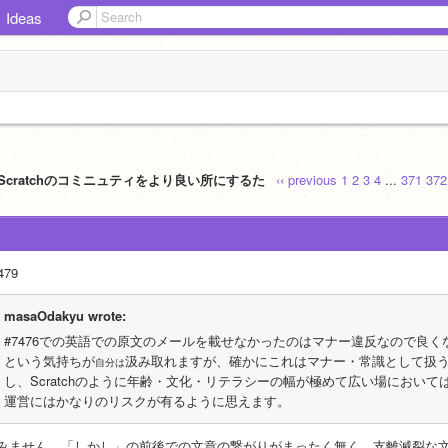
Ideas
用]Scratchのコミニュティをより良い所にするた
‹‹ previous
1
2
3
4
...
371
372
479
masaOdakyu wrote:
#7476での英語での原文のメールを載せなかったのはマナー違反なので良
という気持ちが
汲み取れますが、確かにこれはマナー・常識として扱
自分は
し、Scratchのように年齢・文化・リテラシーの幅が極めて広い場におい
運営にはかなりのリスクが有るように思えます。
みません、「しかし」の前後での文章の繋がりがまったく無く、支離滅裂な