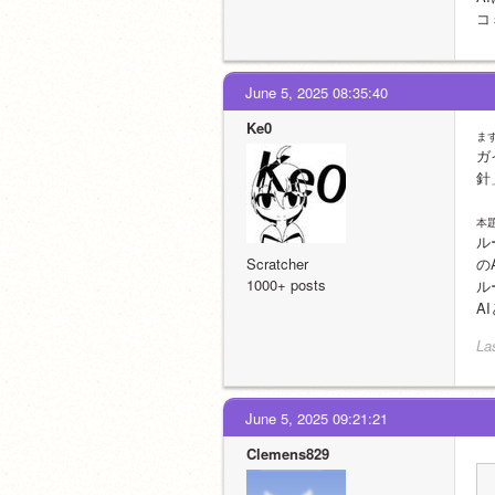
コ
June 5, 2025 08:35:40
Ke0
ま
ガ
針
本題
ル
Scratcher
の
1000+ posts
ル
A
La
June 5, 2025 09:21:21
Clemens829