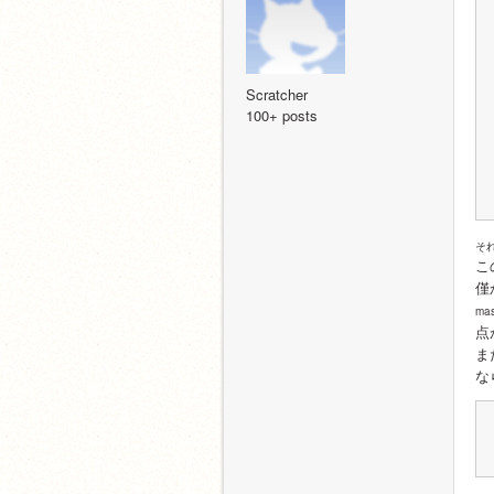
Scratcher
100+ posts
そ
こ
僅
ma
点
ま
な