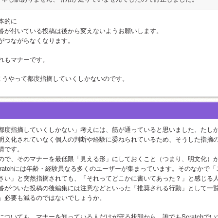
本的に
答が付いている投稿は後から変えないようお願いします。
がつながらなくなります。
れもマナーです。
こうやって都度指摘していくしかないのです。
都度指摘していくしかない」考えには、筋が通っていると思いました、たしかに、
明文化されていなく個人の判断や経験に委ねられているため、そうした指摘
情です。
ので、そのマナーを最低限「見える形」にしておくこと（つまり、明文化）
cratchには年齢・経験異なる多くのユーザーが集まっています。そのなかで
さい」と突然指摘されても、「それってどこかに書いてあった？」と感じる
答がついた投稿の後編集には注意などといった「推奨される行動」として一
」必要も減るのではないでしょうか。
Iについても、マナーを知っている人だけが守る状態から、誰でもScratch