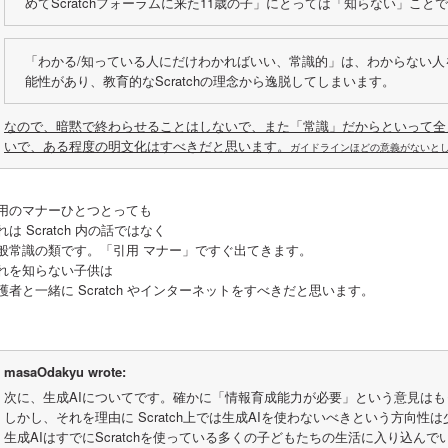
めてScratchフォーラムに来た11歳の子」にとっては「知らない」こと
「わかる/知っている人にだけわかればいい、常識的」は、わからない人
能性があり、教育的なScratchの理念から逸脱してしまいます。
なので、暗黙で終わらせることはしないで、また「常識」だからといって全
いで、ある程度の明文化はすべきだと思います。
ガイドラインほどの意義がないと
用のマナーひとつとっても
れは Scratch 内の話ではなく
般常識の類です。「引用 マナー」ですぐ出てきます。
れを知らない子供は
護者と一緒に Scratch やインターネットをすべきだと思います。
masaOdakyu wrote:
次に、生成AIについてです。確かに「情報育成能力が必要」という意見は
しかし、それを理由に Scratch上では生成AIを使わないべきという方向
生成AIはすでにScratchを使っている多くの子どもたちの生活に入り込ん