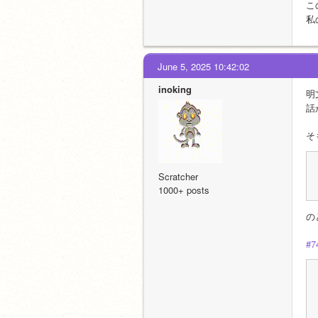
こ
私
June 5, 2025 10:42:02
inoking
明
話
そ
Scratcher
1000+ posts
の
#7