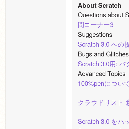
About Scratch
Questions a
問コーナー3
Suggestio
Scratch 3.0 へ
Bugs and Gl
Scratch 3.0用
Advanced T
100%penにつ
クラウドリスト 
Scratch 3