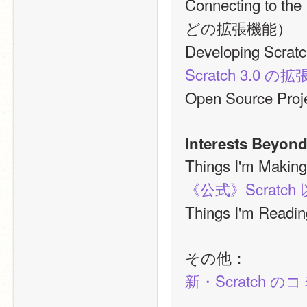
Connecting to 
どの拡張機能）
Developing
Scratch 3.
Open Source
Interests Beyond
Things I'm M
《公式》Scrat
Things I'm Re
その他：
新・Scratch