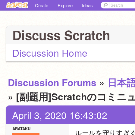
Create
Explore
Ideas
Discuss Scratch
Discussion Home
Discussion Forums
»
日本
» [副題用]Scratchの
April 3, 2020 16:43:02
ARATAKU
ルールを守りすぎ