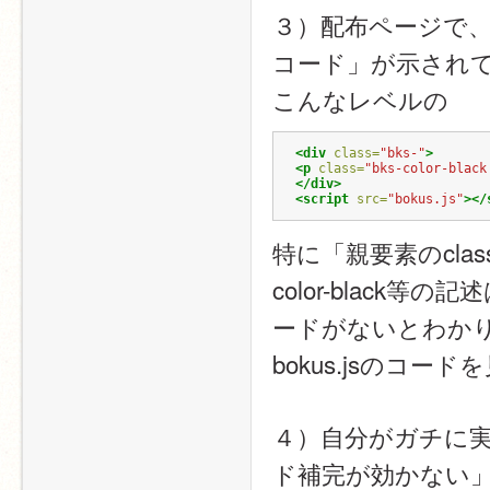
３）配布ページで、
コード」が示され
こんなレベルの
<div
class=
"bks-"
>
<p
class=
"bks-color-black
</div>
<script 
src=
"bokus.js"
></
特に「親要素のclas
color-blac
ードがないとわか
bokus.jsのコ
４）自分がガチに実
ド補完が効かない