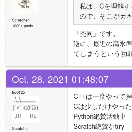
私は、Cを理解
ので、そこがカ
Scratcher
1000+ posts
「禿同」です。
逆に、最近の高水
てしまうという功
Oct. 28, 2021 01:48:07
ko0125
C++は一度やって
Cは少しだけやっ
Python絶賛活動中
Scratch絶賛かt(ry
Scratcher