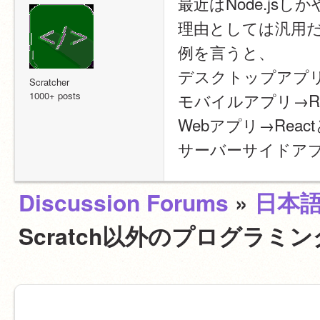
最近はNode.js
理由としては汎用
例を言うと、
デスクトップアプリ→
Scratcher
1000+ posts
モバイルアプリ→Rea
Webアプリ→Reac
サーバーサイドアプリ
Discussion Forums
»
日本
Scratch以外のプログラ