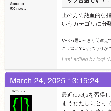
ップ言語です！
Scratcher
500+ posts
上の方の熱血的な指
いうカテゴリに分
やべっ思いっきり間違え
こう書いていたつもりが
Last edited by ioqj 
March 24, 2025 13:15:24
_0xfffrog-
最近reactjsを
まうわたしにとっ