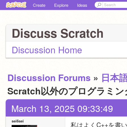
Create
Explore
Ideas
Discuss Scratch
Discussion Home
Discussion Forums
»
日本
Scratch以外のプログラ
March 13, 2025 09:33:49
sei6sei
私はよくC++を書