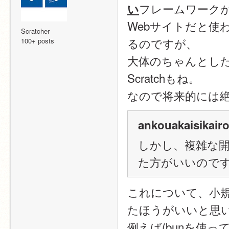
フレームワーク
い
Webサイトだと使
Scratcher
るのですが、
100+ posts
大体のちゃんとし
Scratchもね。
なので将来的には
ankouakaisikairo
しかし、複雑な
た方がいいので
これについて、小
たほうがいいと思
例えば(bunを使っ